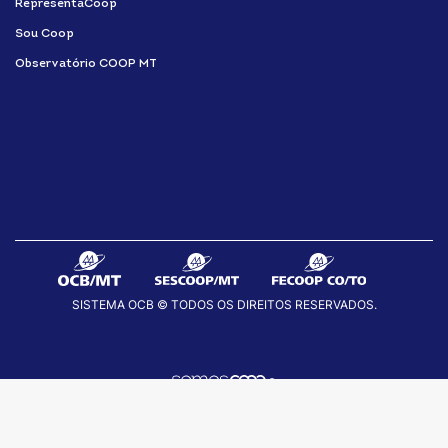
RepresentaCoop
Sou Coop
Observatório COOP MT
SISTEMA OCB © TODOS OS DIREITOS RESERVADOS.
fab
fab
fab
fa-
fa-
fa-