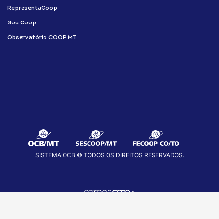
RepresentaCoop
Sou Coop
Observatório COOP MT
SISTEMA OCB © TODOS OS DIREITOS RESERVADOS.
fab
fab
fab
fa-
fa-
fa-