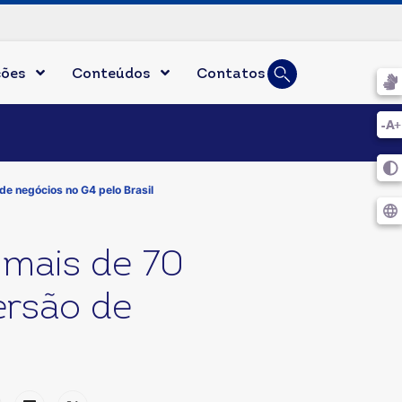
Busca
ções
Conteúdos
Contatos
Digite duas ou mais l
e negócios no G4 pelo Brasil
mais de 70
ersão de