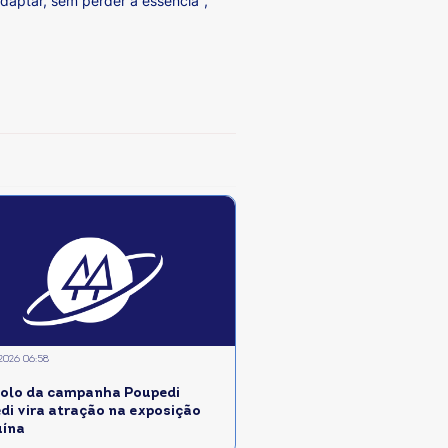
daptar, sem perder a essência",
2026 06:58
olo da campanha Poupedi
edi vira atração na exposição
uína