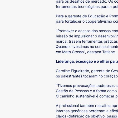
para os desafios de mercado. Os c
ferramentas tecnológicas para a pot
Para a gerente de Educação e Promo
para fortalecer o cooperativismo c
"Promover o acesso das nossas coop
missão de impulsionar o desenvolvim
marca, trazem ferramentas práticas 
Quando investimos no conhecimento 
em Mato Grosso", destaca Tatiane.
Liderança, execução e o olhar par
Caroline Figueiredo, gerente de Ge
os palestrantes tocaram no coração
"Tivemos provocações poderosas so
Gestão de Pessoas e a forma como 
O caminho sustentável é começar peq
A profissional também ressaltou ap
internas genéricas perderam a eficá
claros (definição de objetivo, pass