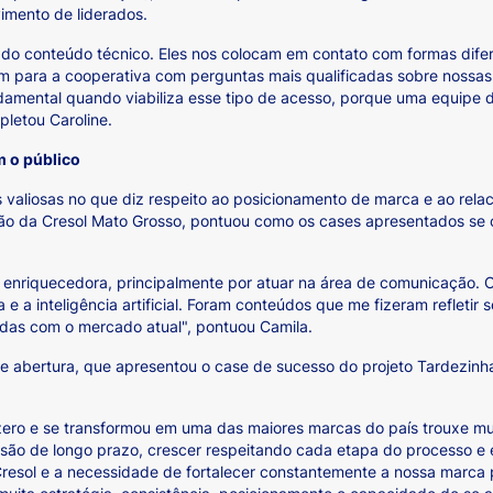
imento de liderados.
do conteúdo técnico. Eles nos colocam em contato com formas difer
 para a cooperativa com perguntas mais qualificadas sobre nossas p
mental quando viabiliza esse tipo de acesso, porque uma equipe de
pletou Caroline.
m o público
 valiosas no que diz respeito ao posicionamento de marca e ao rel
ção da Cresol Mato Grosso, pontuou como os cases apresentados se
enriquecedora, principalmente por atuar na área de comunicação. O
 e a inteligência artificial. Foram conteúdos que me fizeram refletir 
adas com o mercado atual", pontuou Camila.
 de abertura, que apresentou o case de sucesso do projeto Tardezi
ero e se transformou em uma das maiores marcas do país trouxe mui
isão de longo prazo, crescer respeitando cada etapa do processo e e
 Cresol e a necessidade de fortalecer constantemente a nossa marca