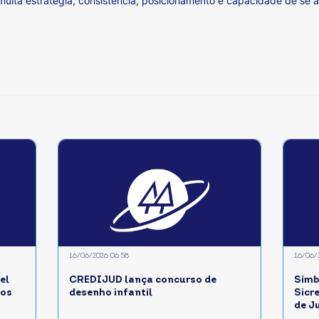
muita estratégia, consistência, posicionamento e capacidade de se a
16/06/2026 06:58
16/06/
l
CREDIJUD lança concurso de
Símb
dos
desenho infantil
Sicr
de J