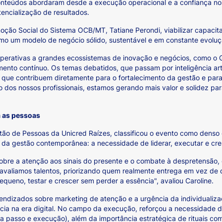
onteúdos abordaram desde a execução operacional e a confiança no
encialização de resultados.
ção Social do Sistema OCB/MT, Tatiane Perondi, viabilizar capacita
omo um modelo de negócio sólido, sustentável e em constante evoluç
erativas a grandes ecossistemas de inovação e negócios, como o G4
ento contínuo. Os temas debatidos, que passam por inteligência artif
que contribuem diretamente para o fortalecimento da gestão e para 
dos nossos profissionais, estamos gerando mais valor e solidez pa
a as pessoas
stão de Pessoas da Unicred Raízes, classificou o evento como dens
 da gestão contemporânea: a necessidade de liderar, executar e cre
bre a atenção aos sinais do presente e o combate à despretensão, 
avaliamos talentos, priorizando quem realmente entrega em vez de
ueno, testar e crescer sem perder a essência", avaliou Caroline.
rendizados sobre marketing de atenção e a urgência da individuali
cia na era digital. No campo da execução, reforçou a necessidade de
o a passo e execução), além da importância estratégica de rituais c