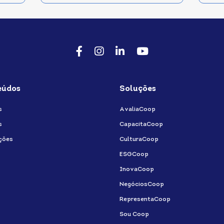
Facebook
Instagram
LinkedIn
Youtube
eúdos
Soluções
s
AvaliaCoop
s
CapacitaCoop
ções
CulturaCoop
ESGCoop
InovaCoop
NegóciosCoop
RepresentaCoop
Sou Coop