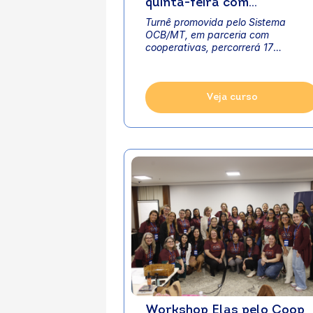
quinta-feira com
espetáculo que celebra os
Turnê promovida pelo Sistema
50 anos do cooperativismo
OCB/MT, em parceria com
em Mato Grosso
cooperativas, percorrerá 17
município...
Veja curso
Workshop Elas pelo Coop