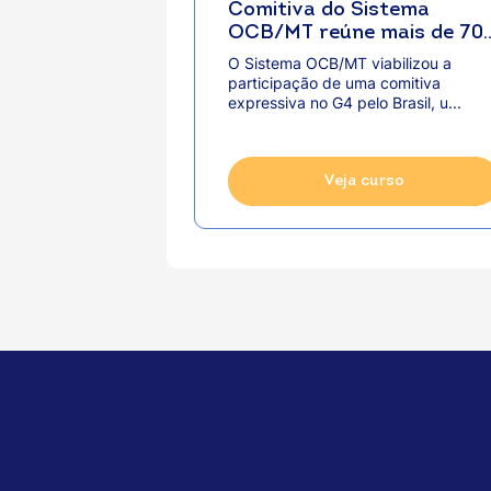
Comitiva do Sistema
OCB/MT reúne mais de 70
profissionais de
O Sistema OCB/MT viabilizou a
cooperativas em imersão
participação de uma comitiva
de negócios no G4 pelo
expressiva no G4 pelo Brasil, u...
Brasil
Veja curso