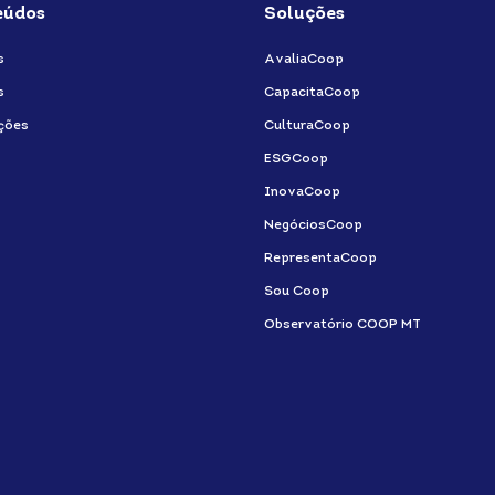
eúdos
Soluções
s
AvaliaCoop
s
CapacitaCoop
ções
CulturaCoop
ESGCoop
InovaCoop
NegóciosCoop
RepresentaCoop
Sou Coop
Observatório COOP MT