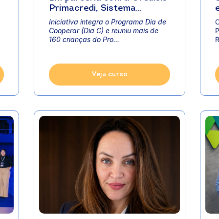
Primacredi, Sistema
OCB/MT abre ciclo de
Iniciativa integra o Programa Dia de
O
teatro infantil no interior
Cooperar (Dia C) e reuniu mais de
P
do estado
160 crianças do Pro...
R
Veja curso