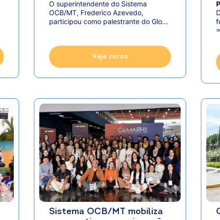
durante o GAFFFF em
O superintendente do Sistema
P
Sorriso
OCB/MT, Frederico Azevedo,
D
participou como palestrante do Glo...
f
a
Veja curso
Sistema OCB/MT mobiliza