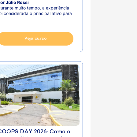
indispensável ao
or Júlio Rossi
cooperativismo
urante muito tempo, a experiência
oi considerada o principal ativo para
...
Veja curso
COOPS DAY 2026: Como o