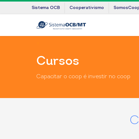
Sistema OCB
Cooperativismo
SomosCoo
Cursos
Capacitar o coop é investir no coop
C