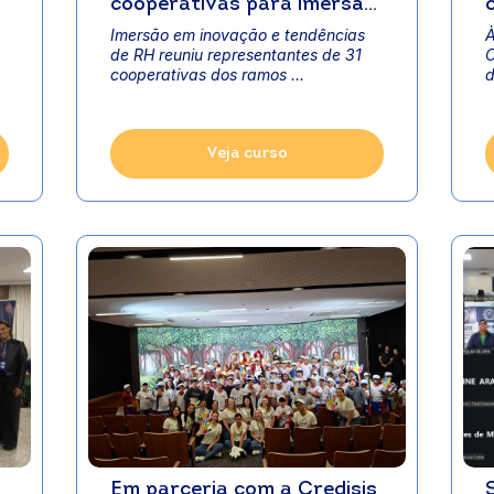
cooperativas para imersão
em gestão de pessoas no
Imersão em inovação e tendências
À
COMARH 2026
de RH reuniu representantes de 31
C
cooperativas dos ramos ...
d
Veja curso
Em parceria com a Credisis