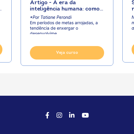
Artigo - A era da
inteligência humana: como
a educação molda o futuro
*Por Tatiane Perondi
N
do cooperativismo
Em períodos de metas arrojadas, a
m
tendência de enxergar o
a
desenvolvime...
Veja curso
Facebook
Instagram
LinkedIn
Youtube