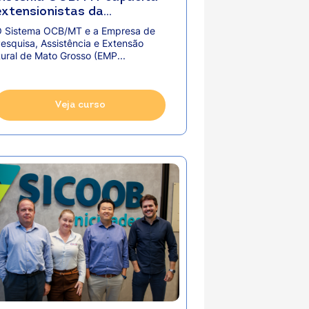
extensionistas da
EMPAER/MT para
 Sistema OCB/MT e a Empresa de
fortalecer o
esquisa, Assistência e Extensão
cooperativismo na
ural de Mato Grosso (EMP...
agricultura familiar
Veja curso