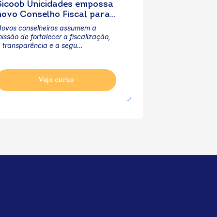
Sicoob Unicidades empossa
novo Conselho Fiscal para
a gestão 2026–2029
ovos conselheiros assumem a
issão de fortalecer a fiscalização,
 transparência e a segu...
Veja curso