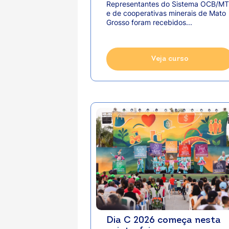
apresentam demandas do
Representantes do Sistema OCB/MT
setor ao governador
e de cooperativas minerais de Mato
Otaviano Pivetta
Grosso foram recebidos...
Veja curso
Dia C 2026 começa nesta