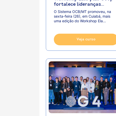
fortalece lideranças
femininas e inspira novas
O Sistema OCB/MT promoveu, na
iniciativas nas
sexta-feira (26), em Cuiabá, mais
cooperativas de Mato
uma edição do Workshop Ela...
Grosso
Veja curso