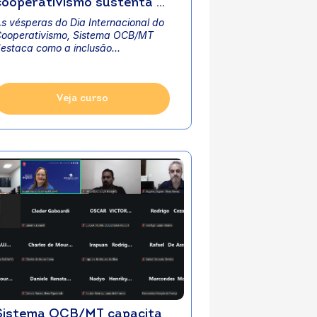
cooperativismo sustenta o
desenvolvimento local e já
s vésperas do Dia Internacional do
representa 17% do PIB
ooperativismo, Sistema OCB/MT
estadual
estaca como a inclusão...
Veja curso
Sistema OCB/MT capacita