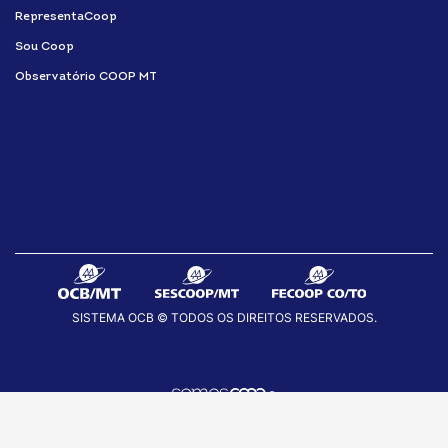
RepresentaCoop
Sou Coop
Observatório COOP MT
SISTEMA OCB © TODOS OS DIREITOS RESERVADOS.
fab
fab
fab
fa-
fa-
fa-