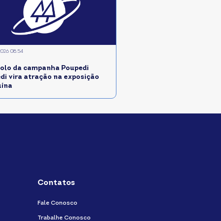
2026 08:54
olo da campanha Poupedi
edi vira atração na exposição
uína
Contatos
Fale Conosco
Trabalhe Conosco