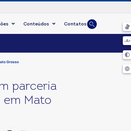
Busca
ções
Conteúdos
Contatos
Digite duas ou mais l
Mato Grosso
m parceria
s em Mato