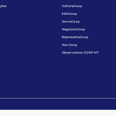
ções
CulturaCoop
ESGCoop
InovaCoop
NegóciosCoop
RepresentaCoop
Sou Coop
Observatório COOP MT
SISTEMA OCB © TODOS OS DIREITOS RESERVADOS.