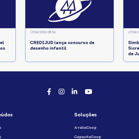
17/04/2026 08:54
17/04/
l
CREDIJUD lança concurso de
Símb
dos
desenho infantil
Sicr
de J
Facebook
Instagram
LinkedIn
Youtube
eúdos
Soluções
s
AvaliaCoop
s
CapacitaCoop