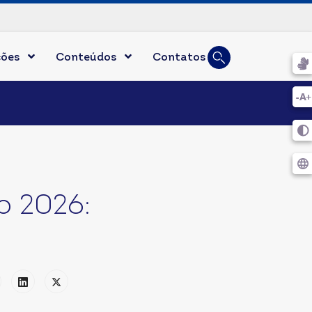
Busca
ções
Conteúdos
Contatos
Digite duas ou mais l
o 2026: