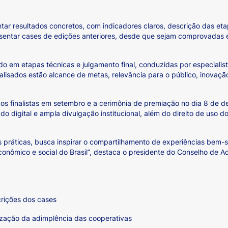
ntar resultados concretos, com indicadores claros, descrição das e
entar cases de edições anteriores, desde que sejam comprovadas e
do em etapas técnicas e julgamento final, conduzidas por especiali
alisados estão alcance de metas, relevância para o público, inovação
os finalistas em setembro e a cerimônia de premiação no dia 8 de
cado digital e ampla divulgação institucional, além do direito de us
 práticas, busca inspirar o compartilhamento de experiências bem-s
onômico e social do Brasil”, destaca o presidente do Conselho de 
crições dos cases
rização da adimplência das cooperativas