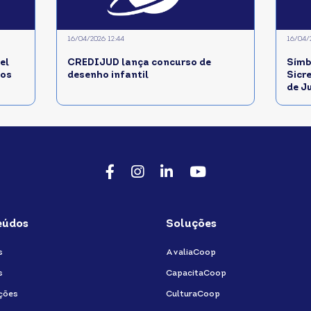
16/04/2026 12:44
16/04/
l
CREDIJUD lança concurso de
Símb
dos
desenho infantil
Sicr
de J
Facebook
Instagram
LinkedIn
Youtube
eúdos
Soluções
s
AvaliaCoop
s
CapacitaCoop
ções
CulturaCoop