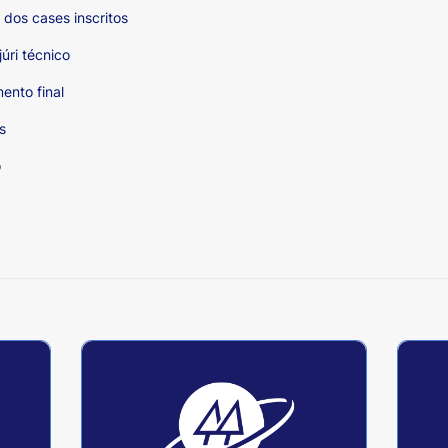
o dos cases inscritos
júri técnico
mento final
tas
ão