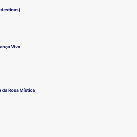
rdestinas)
s
rança Viva
 da Rosa Mística