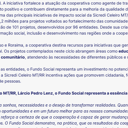
. A iniciativa fortalece a atuação da cooperativa como agente de t
 positivo e contribuem diretamente para a melhoria da qualidade d
a das principais iniciativas de impacto social da Sicredi Celeiro MT
,2 milhões para projetos voltados ao fortalecimento das comunida
ão de 101 projetos, desenvolvidos por 96 entidades. Desde sua criaç
rmação social, inclusão e desenvolvimento nas regiões onde a cooper
 e Roraima, a cooperativa destina recursos para iniciativas que ger
al. Os projetos contemplados neste ciclo abrangem áreas como
educ
o comunitário
, atendendo às necessidades de diferentes públicos e 
 as entidades, o Fundo Social representa um investimento no poten
 a Sicredi Celeiro MT/RR incentiva ações que promovem cidadania, f
de pessoas.
iro MT/RR, Lárcio Pedro Lenz, o Fundo Social representa a essênc
 sonhos, necessidades e o desejo de transformar realidades. Qua
 oportunidades e em um futuro melhor para as nossas comunidades. 
 reforça a certeza de que a cooperação é capaz de gerar mudança
s. O Fundo Social demonstra, na prática, que os resultados da co