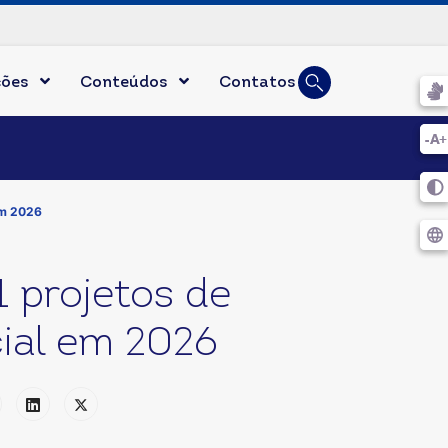
Busca
ções
Conteúdos
Contatos
Digite duas ou mais l
em 2026
 projetos de
ial em 2026