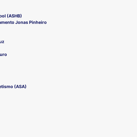
bol (ASHB)
amento Jonas Pinheiro
uz
guro
etismo (ASA)