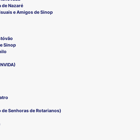
 de Nazaré
isuais e Amigos de Sinop
stóvão
e Sinop
ilo
UNVIDA)
atro
 de Senhoras de Rotarianos)
a