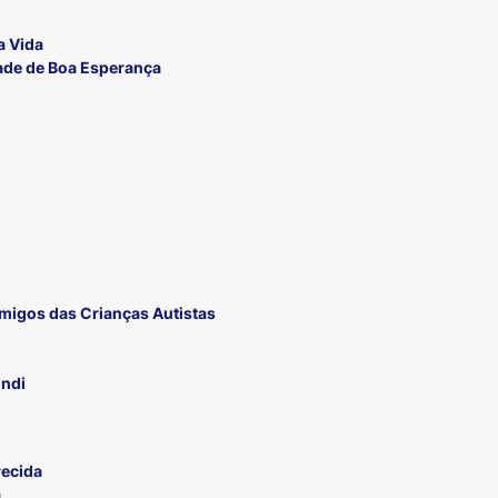
a Vida
dade de Boa Esperança
migos das Crianças Autistas
ondi
recida
a