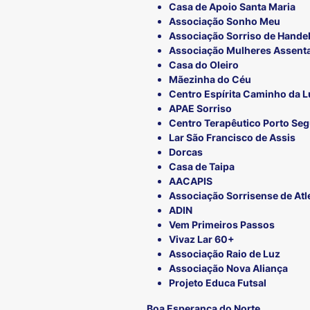
Casa de Apoio Santa Maria
Associação Sonho Meu
Associação Sorriso de Hande
Associação Mulheres Assent
Casa do Oleiro
Mãezinha do Céu
Centro Espírita Caminho da L
APAE Sorriso
Centro Terapêutico Porto Se
Lar São Francisco de Assis
Dorcas
Casa de Taipa
AACAPIS
Associação Sorrisense de Atl
ADIN
Vem Primeiros Passos
Vivaz Lar 60+
Associação Raio de Luz
Associação Nova Aliança
Projeto Educa Futsal
Boa Esperança do Norte