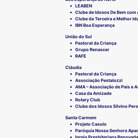
LEABEN
Clube de Idosos De Bem com 
Clube da Terceira e Melhor I
IBN Boa Esperança
União do Sul
Pastoral da Criança
Grupo Renascer
RAFE
Cláudia
Pastoral da Criança
Associação Pestalozzi
AMA – Associação de Pais e A
Casa da Amizade
Rotary Club
Clube dos Idosos Silvino Per
Santa Carmem
Projeto Casulo
Paróquia Nossa Senhora Apa
Igreja Presbiteriana Renovad