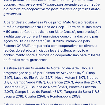
cooperativas, percorrerá 17 municípios levando cultura, teatro
e a história do cooperativismo para milhares de famílias mato-
grossenses.
A partir desta quinta-feira (9 de julho), Mato Grosso recebe a
turnê do espetáculo "Na Linha do Coop – Terra de Muitas Mãos
– 50 anos do Cooperativismo em Mato Grosso", uma produção
inédita que percorrerá 17 municípios como uma das principais
ações do Dia de Cooperar (Dia C) 2026. Promovida pelo
Sistema OCB/MT, em parceria com cooperativas de diversas
regiões do estado, a iniciativa levará cultura, emoção e
conhecimento sobre a história do cooperativismo para milhares
de famílias mato-grossenses.
A estreia será em Guarantã do Norte, no dia 9 de julho, e a
programação seguirá por Peixoto de Azevedo (10/7), Sinop
(11/7), Lucas do Rio Verde (12/7), Nova Mutum (16/7), Nobres
(17/7), Campo Verde (18/7), Querência (23/7), Água Boa (24/7),
Canarana (25/7), Gaúcha do Norte (26/7), Pontes e Lacerda
(30/7), Campo Novo do Parecis (31/7), Tangará da Serra (1º/8),
Jaciara (2/8), Cuiabá (29/8) e Rondonópolis (30/8).
Criado para celebrar os 50 anos do cooperativismo em Mato