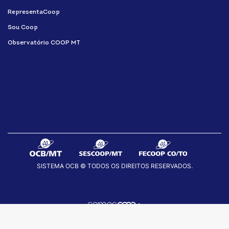
RepresentaCoop
Sou Coop
Observatório COOP MT
SISTEMA OCB © TODOS OS DIREITOS RESERVADOS.
fab
fab
fab